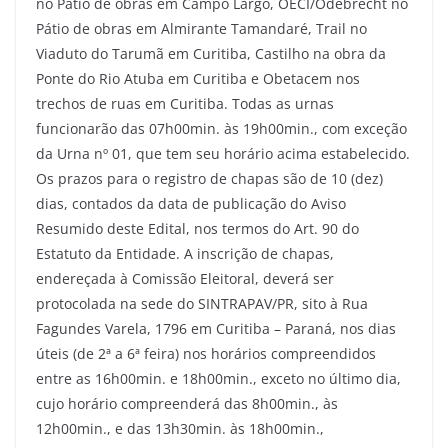
no Pátio de obras em Campo Largo, OECI/Odebrecht no
Pátio de obras em Almirante Tamandaré, Trail no
Viaduto do Tarumã em Curitiba, Castilho na obra da
Ponte do Rio Atuba em Curitiba e Obetacem nos
trechos de ruas em Curitiba. Todas as urnas
funcionarão das 07h00min. às 19h00min., com exceção
da Urna nº 01, que tem seu horário acima estabelecido.
Os prazos para o registro de chapas são de 10 (dez)
dias, contados da data de publicação do Aviso
Resumido deste Edital, nos termos do Art. 90 do
Estatuto da Entidade. A inscrição de chapas,
endereçada à Comissão Eleitoral, deverá ser
protocolada na sede do SINTRAPAV/PR, sito à Rua
Fagundes Varela, 1796 em Curitiba – Paraná, nos dias
úteis (de 2ª a 6ª feira) nos horários compreendidos
entre as 16h00min. e 18h00min., exceto no último dia,
cujo horário compreenderá das 8h00min., às
12h00min., e das 13h30min. às 18h00min.,