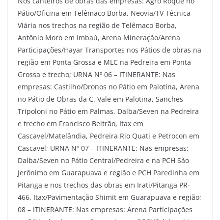
Nos canteiros de obras das empresas: Agro Roque no
Pátio/Oficina em Telêmaco Borba, Neovia/TV Técnica
Viária nos trechos na região de Telêmaco Borba,
Antônio Moro em Imbaú, Arena Mineração/Arena
Participações/Hayar Transportes nos Pátios de obras na
região em Ponta Grossa e MLC na Pedreira em Ponta
Grossa e trecho; URNA Nº 06 – ITINERANTE: Nas
empresas: Castilho/Dronos no Pátio em Palotina, Arena
no Pátio de Obras da C. Vale em Palotina, Sanches
Tripoloni no Pátio em Palmas, Dalba/Seven na Pedreira
e trecho em Francisco Beltrão, Itax em
Cascavel/Matelândia, Pedreira Rio Quati e Petrocon em
Cascavel; URNA Nº 07 – ITINERANTE: Nas empresas:
Dalba/Seven no Pátio Central/Pedreira e na PCH São
Jerônimo em Guarapuava e região e PCH Paredinha em
Pitanga e nos trechos das obras em Irati/Pitanga PR-
466, Itax/Pavimentação Shimit em Guarapuava e região;
08 – ITINERANTE: Nas empresas: Arena Participações