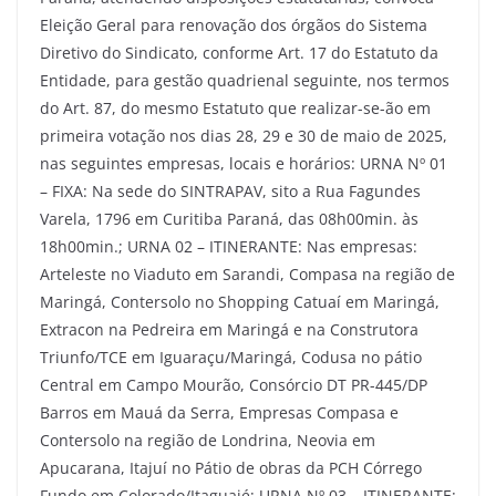
Eleição Geral para renovação dos órgãos do Sistema
Diretivo do Sindicato, conforme Art. 17 do Estatuto da
Entidade, para gestão quadrienal seguinte, nos termos
do Art. 87, do mesmo Estatuto que realizar-se-ão em
primeira votação nos dias 28, 29 e 30 de maio de 2025,
nas seguintes empresas, locais e horários: URNA Nº 01
– FIXA: Na sede do SINTRAPAV, sito a Rua Fagundes
Varela, 1796 em Curitiba Paraná, das 08h00min. às
18h00min.; URNA 02 – ITINERANTE: Nas empresas:
Arteleste no Viaduto em Sarandi, Compasa na região de
Maringá, Contersolo no Shopping Catuaí em Maringá,
Extracon na Pedreira em Maringá e na Construtora
Triunfo/TCE em Iguaraçu/Maringá, Codusa no pátio
Central em Campo Mourão, Consórcio DT PR-445/DP
Barros em Mauá da Serra, Empresas Compasa e
Contersolo na região de Londrina, Neovia em
Apucarana, Itajuí no Pátio de obras da PCH Córrego
Fundo em Colorado/Itaguajé; URNA Nº 03 – ITINERANTE: