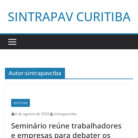
Pular
SINTRAPAV CURITIBA
para
o
conteúdo
Autor:
sintrapavctba
NOTÍCIAS
4 de agosto de 2026
sintrapavctba
Seminário reúne trabalhadores
e empresas para debater os