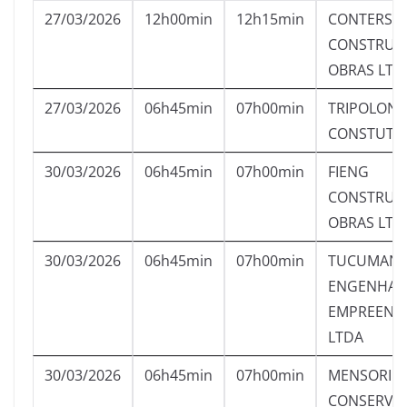
27/03/2026
12h00min
12h15min
CONTERSO
CONSTRUT
OBRAS LTD
27/03/2026
06h45min
07h00min
TRIPOLONI
CONSTUTO
30/03/2026
06h45min
07h00min
FIENG
CONSTRUT
OBRAS LTD
30/03/2026
06h45min
07h00min
TUCUMAN
ENGENHARI
EMPREEND
LTDA
30/03/2026
06h45min
07h00min
MENSORI
CONSERVA