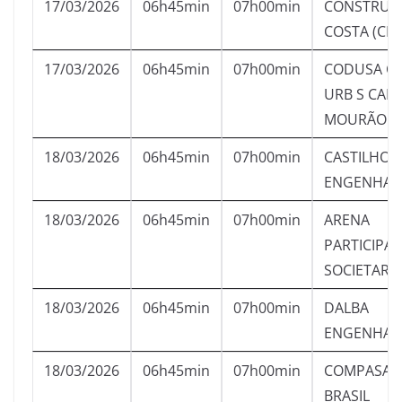
17/03/2026
06h45min
07h00min
CONSTRUTO
COSTA (CLC
17/03/2026
06h45min
07h00min
CODUSA CI
URB S CAM
MOURÃO
18/03/2026
06h45min
07h00min
CASTILHO
ENGENHARI
18/03/2026
06h45min
07h00min
ARENA
PARTICIPA
SOCIETARI
18/03/2026
06h45min
07h00min
DALBA
ENGENHARI
18/03/2026
06h45min
07h00min
COMPASA 
BRASIL