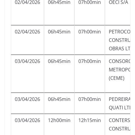
02/04/2026
06h45min
07h00min
OECI S/A
02/04/2026
06h45min
07h00min
PETROCON
CONSTRUT
OBRAS LTD
03/04/2026
06h45min
07h00min
CONSORCI
METROPOL
(CEME)
03/04/2026
06h45min
07h00min
PEDREIRA R
QUATI LTD
03/04/2026
12h00min
12h15min
CONTERSO
CONSTRUT