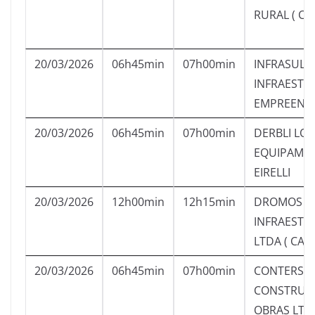
RURAL ( CA
20/03/2026
06h45min
07h00min
INFRASUL –
INFRAESTR
EMPREEND.
20/03/2026
06h45min
07h00min
DERBLI LO
EQUIPAME
EIRELLI
20/03/2026
12h00min
12h15min
DROMOS
INFRAESTR
LTDA ( CAS
20/03/2026
06h45min
07h00min
CONTERSO
CONSTRUT
OBRAS LTD