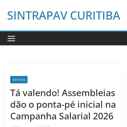
Pular
SINTRAPAV CURITIBA
para
o
conteúdo
NOTÍCIAS
Tá valendo! Assembleias
dão o ponta-pé inicial na
Campanha Salarial 2026